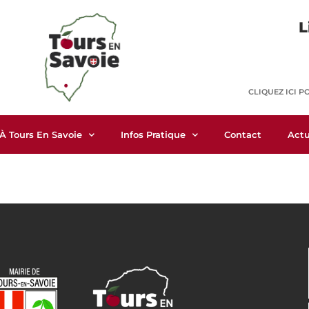
L
CLIQUEZ ICI P
 À Tours En Savoie
Infos Pratique
Contact
Actu