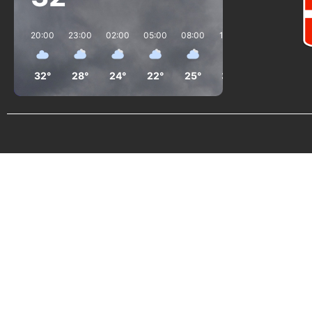
20:00
23:00
02:00
05:00
08:00
11:00
14:00
17:0
32°
28°
24°
22°
25°
32°
36°
35°